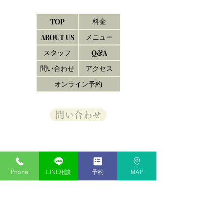
料金
TOP
メニュー
ABOUT US
スタッフ
Q&A
問い合わせ
アクセス
オンライン予約
問い合わせ
Tel
03-6456-2944
Phone
LINE相談
予約
MAP
​〒108-0072
東京都港区白金6-14-3
営業時間